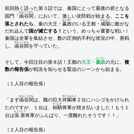
前回熱く語った第３話では、秦国にとって最後の砦となる
かんこくかん
国門「
函谷関
」において、激しい攻防戦が始まる。
ここを
えいせい
かんよう
落とされたら
、秦の大王・
嬴政
のいる王都・
咸陽
に敵がな
だれ込んで
国が滅亡する！
という、めっちゃ重要な戦い！
秦国は全軍を集結させ、数の圧倒的不利な状況の中、善戦
かんこくかん
し、
函谷関
を守っていた。
えいせい
そして、今回注目の第８話！王都の
大王・
嬴政
の元に、
複
数の報告係
が戦況を知らせる緊迫のシーンから始まる。
（１人目の報告係）
かんこくかん
せいらんしゃ
「まず
函谷関
は、魏の巨大
井闌車
２台にハシゴをかけられ
かんき
たのですが、１台は、
桓騎
将軍が焼き払いました！もう１
ちょうとう
台は
張唐
将軍がふんばり、一度離れたそうです！！」
（２人目の報告係）