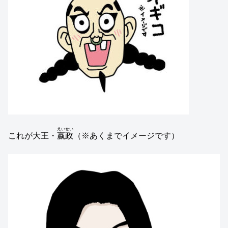
えいせい
これが大王・
嬴政
（※あくまでイメージです）