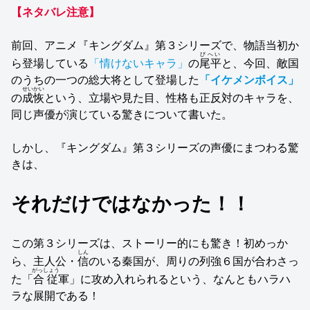
【ネタバレ注意】
前回、アニメ『キングダム』第３シリーズで、物語当初か
びへい
ら登場している
「情けないキャラ」
の
尾平
と、今回、敵国
のうちの一つの総大将として登場した
「イケメンボイス」
せいかい
の
成恢
という、立場や見た目、性格も正反対のキャラを、
同じ声優が演じている驚きについて書いた。
しかし、『キングダム』第３シリーズの声優にまつわる驚
きは、
それだけではなかった！！
この第３シリーズは、ストーリー的にも驚き！初めっか
しん
ら、主人公・
信
のいる秦国が、周りの列強６国が合わさっ
がっしょう
た「
合従
軍」に攻め入れられるという、なんともハラハ
ラな展開である！