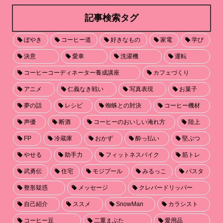
記事検索タグ
ぼやき
コーヒー道
好きなもの
家電
学び
決意
愛車
洗濯機
運転
コーヒーコーディネーター養成講座
カフェづくり
アニメ
仁義なき戦い
写真表現
お菓子
夢の話
レシピ
蜘蛛との対決
コーヒー機材
声優
断酒
コーヒーのおいしい淹れ方
陸上
FP
冷蔵庫
おかず
酔っ払い
堅ぶつ
やせる
助手力
フィットネスバイク
筋トレ
武勇伝
住宅
モジプール
みるっこ
パスタ
整形疑惑
メッセージ
クレバードリッパー
自己紹介
ススメ
SnowMan
カラシスト
コーヒー豆
二重まぶた
愛用品