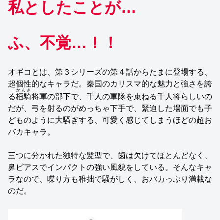
私としたことが…
ふ、不覚…！！
オギコとは、第３シリーズの第４話からたまに登場する、
超個性的なキャラだ。秦国のカリスマ的な魅力と強さを誇
かんき
る
桓騎
将軍の部下で、千人の軍隊を束ねる千人将らしいの
だが、弓を射るのがめっちゃ下手で、緊迫した場面でも子
どものように大騒ぎする、可愛く感じてしまうほどの超お
バカキャラ。
三つに分かれた独特な髪型で、歯は欠けてほとんどなく、
鼻ピアスでインパクトの強い風貌をしている。そんなキャ
ラなので、喋り方も稚拙で騒がしく、おバカっぷり満載な
のだ。