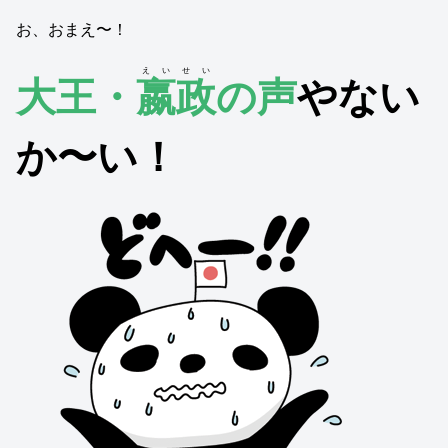
お、おまえ〜！
えいせい
大王・
嬴政
の声
やない
か〜い！